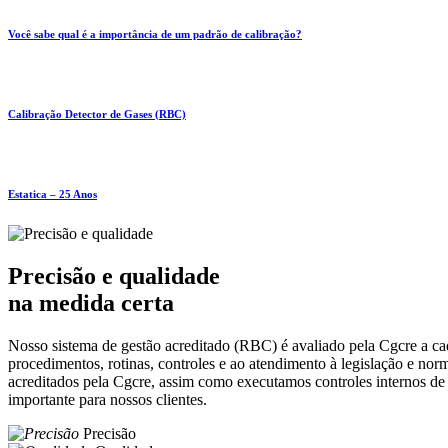
Você sabe qual é a importância de um padrão de calibração?
Calibração Detector de Gases (RBC)
Estatica – 25 Anos
Precisão e qualidade
na medida certa
Nosso sistema de gestão acreditado (RBC) é avaliado pela Cgcre a ca
procedimentos, rotinas, controles e ao atendimento à legislação e nor
acreditados pela Cgcre, assim como executamos controles internos de ga
importante para nossos clientes.
Precisão