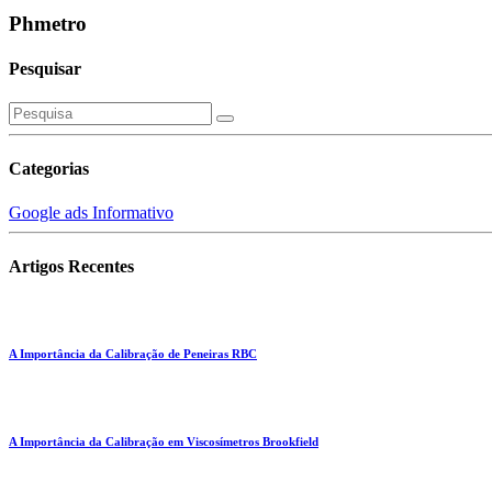
Phmetro
Pesquisar
Categorias
Google ads
Informativo
Artigos Recentes
A Importância da Calibração de Peneiras RBC
A Importância da Calibração em Viscosímetros Brookfield