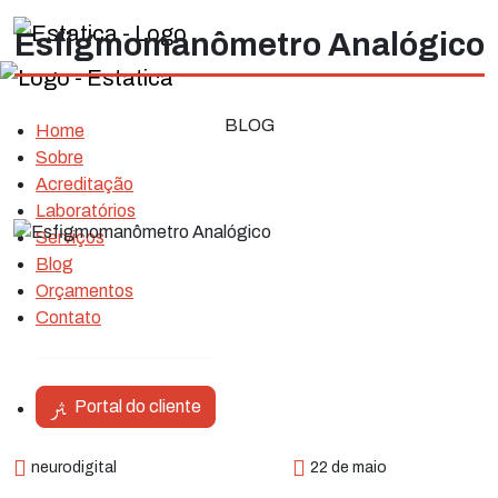
Esfigmomanômetro Analógico
BLOG
Home
Sobre
Acreditação
Laboratórios
Serviços
Blog
Orçamentos
Contato
Portal do cliente
neurodigital
22 de maio