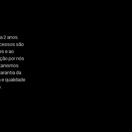
a 2 anos.
ocessos são
es e ao
ação por nós
rganismos
arantia da
a e qualidade
.