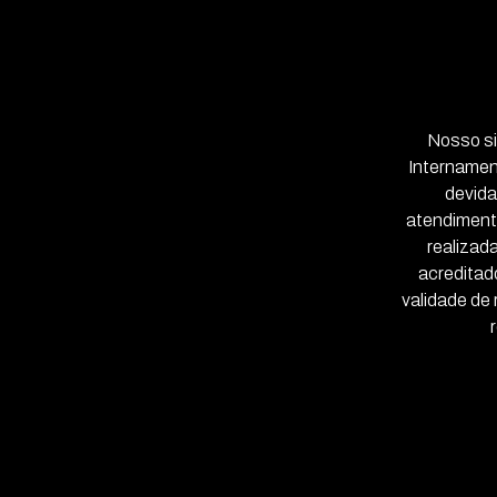
Nosso si
Internamen
devida
atendimento
realizad
acreditad
validade de 