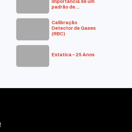
importância de um
padrão de
calibração?
Calibração
Detector de Gases
(RBC)
Estatica – 25 Anos
e